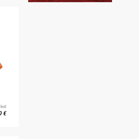
ind:
0 €