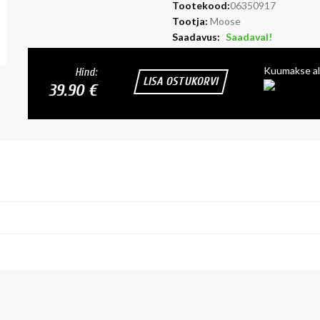
Tootekood:
06350917
Tootja:
Moose
Saadavus:
Saadaval!
Kuumakse al
Hind:
LISA OSTUKORVI
39.90 €