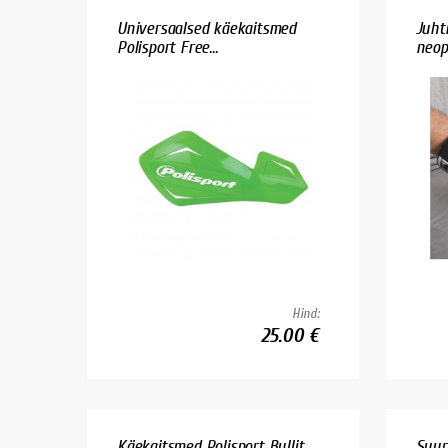
Universaalsed käekaitsmed
Juht
Polisport Free...
neop
Hind:
25.00 €
Käekaitsmed Polisport Bullit
Suur