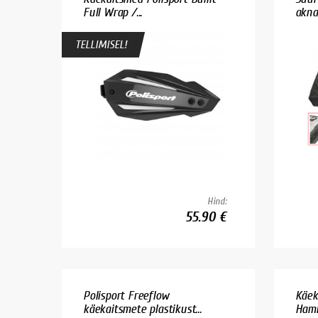
Full Wrap /...
akna
TELLIMISEL!
Hind:
55.90 €
Polisport Freeflow
Käek
käekaitsmete plastikust...
Hamm