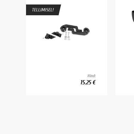
TELLIMISEL!
Hind:
15.25 €