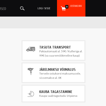
OSTUKORV
0
USED
LOGI SISSE
TASUTA TRANSPORT
Pakiautomaati al. 59€ / Kulleriga al.
99€ (va suuremõõtmeline kaup)
JÄRELMAKSU VÕIMALUS
Tervele ostukorvi maksumusele,
sissemakse al. 0€
KAUBA TAGASTAMINE
Kaupa saab tagastada 14 päeva