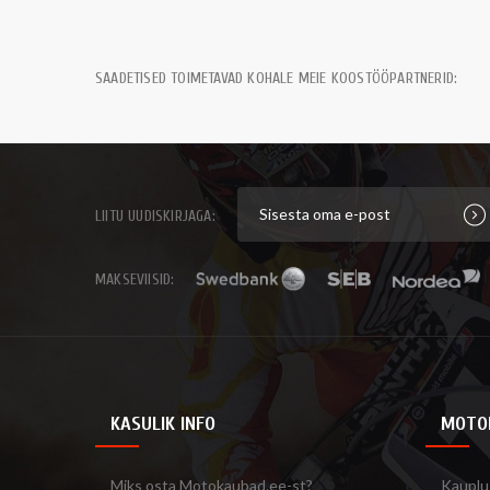
SAADETISED TOIMETAVAD KOHALE MEIE KOOSTÖÖPARTNERID:
LIITU UUDISKIRJAGA:
MAKSEVIISID:
KASULIK INFO
MOTO
Miks osta Motokaubad.ee-st?
Kauplu