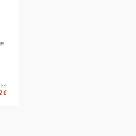
ind:
2 €