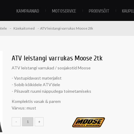
KAMPAANIAD
MOTOSERVICE
PROOVISÕIT
KAUPL
tele
Käekaitsmed
ATV leistangi varrukas Moose 2tk
ATV leistangi varrukas Moose 2tk
ATV leistangi varrukad / soojakotid Moose
- Vastupidavast materjalist
- Sobib kõikidele ATV'dele
- Piisavalt ruumi näppudega toimetamiseks
Komplektis vasak & parem
Värvus: must
-
+