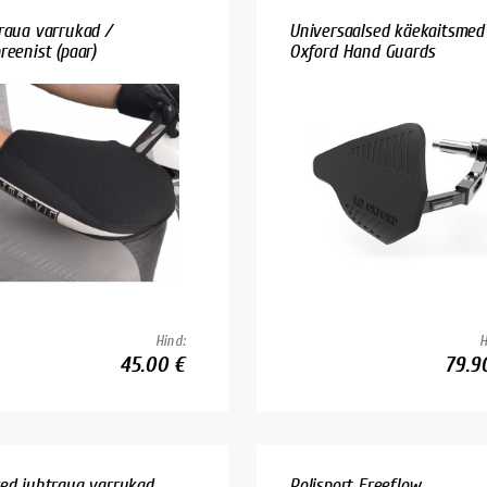
raua varrukad /
Universaalsed käekaitsmed
reenist (paar)
Oxford Hand Guards
Hind:
H
45.00 €
79.9
ed juhtraua varrukad
Polisport Freeflow