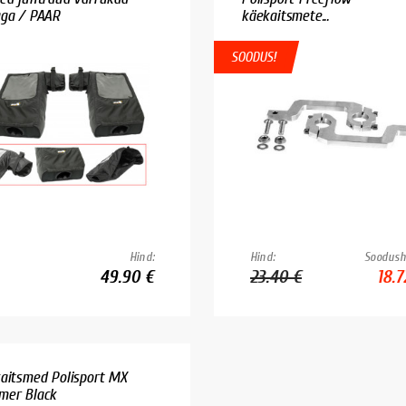
ga / PAAR
käekaitsmete...
SOODUS!
Hind:
Hind:
Soodush
49.90 €
23.40 €
18.7
aitsmed Polisport MX
er Black