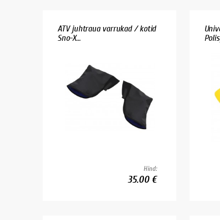
ATV juhtraua varrukad / kotid
Univ
Sno-X...
Polis
Hind:
35.00 €