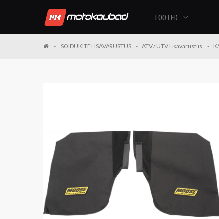
TOOTED
SÕIDUKITE LISAVARUSTUS
ATV / UTV Lisavarustus
Kä