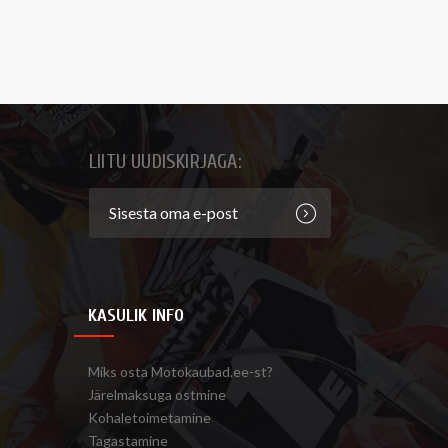
LIITU UUDISKIRJAGA:
KASULIK INFO
Miks osta Motokaubad.ee-st?
Järelmaksuga ostmine
Kohaletoimetamine
Tagastamine