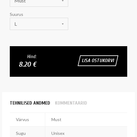
Must
Suurus
L
Hind:
LISA OSTUKORVI
8.20 €
TEHNILISED ANDMED
KOMMENTAARID
Värvus
Must
Sugu
Unisex