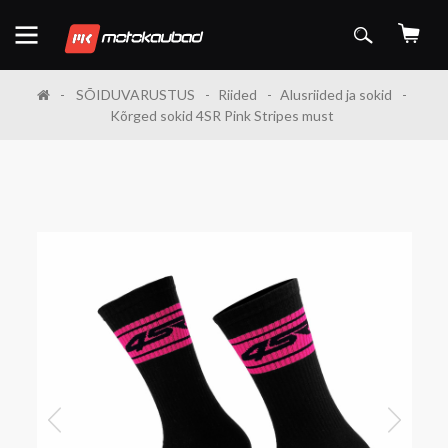
SÕIDUVARUSTUS
Riided
Alusriided ja sokid
Kõrged sokid 4SR Pink Stripes must