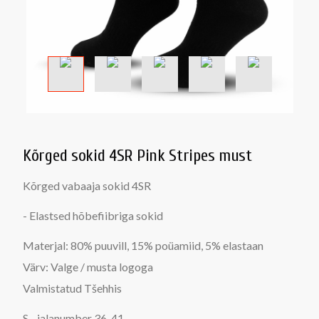
Kõrged sokid 4SR Pink Stripes must
Kõrged vabaaja sokid 4SR
- Elastsed hõbefiibriga sokid
Materjal: 80% puuvill, 15% poüamiid, 5% elastaan
Värv: Valge / musta logoga
Valmistatud Tšehhis
S - jalanumber 36-41