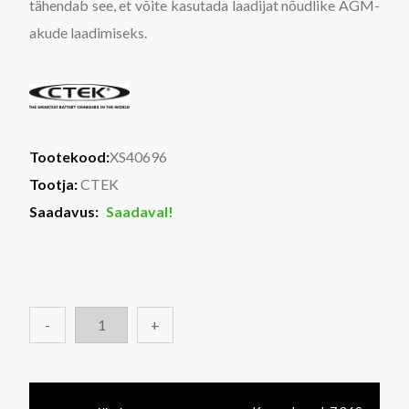
tähendab see, et võite kasutada laadijat nõudlike AGM-
akude laadimiseks.
Tootekood:
XS40696
Tootja:
CTEK
Saadavus:
Saadaval!
-
+