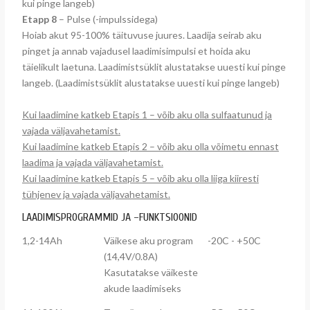
kui pinge langeb)
Etapp 8
– Pulse (-impulssidega)
Hoiab akut 95-100% täituvuse juures. Laadija seirab aku
pinget ja annab vajadusel laadimisimpulsi et hoida aku
täielikult laetuna. Laadimistsüklit alustatakse uuesti kui pinge
langeb. (Laadimistsüklit alustatakse uuesti kui pinge langeb)
Kui laadimine katkeb Etapis 1 – võib aku olla sulfaatunud ja
vajada väljavahetamist.
Kui laadimine katkeb Etapis 2 – võib aku olla võimetu ennast
laadima ja vajada väljavahetamist.
Kui laadimine katkeb Etapis 5 – võib aku olla liiga kiiresti
tühjenev ja vajada väljavahetamist.
LAADIMISPROGRAMMID JA –FUNKTSIOONID
1,2-14Ah
Väikese aku program
-20C - +50C
(14,4V/0.8A)
Kasutatakse väikeste
akude laadimiseks