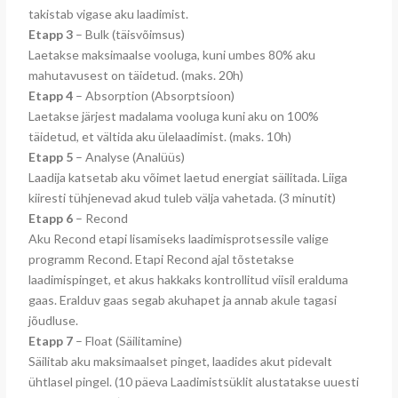
takistab vigase aku laadimist.
Etapp 3
– Bulk (täisvõimsus)
Laetakse maksimaalse vooluga, kuni umbes 80% aku
mahutavusest on täidetud. (maks. 20h)
Etapp 4
– Absorption (Absorptsioon)
Laetakse järjest madalama vooluga kuni aku on 100%
täidetud, et vältida aku ülelaadimist. (maks. 10h)
Etapp 5
– Analyse (Analüüs)
Laadija katsetab aku võimet laetud energiat säilitada. Liiga
kiiresti tühjenevad akud tuleb välja vahetada. (3 minutit)
Etapp 6
– Recond
Aku Recond etapi lisamiseks laadimisprotsessile valige
programm Recond. Etapi Recond ajal tõstetakse
laadimispinget, et akus hakkaks kontrollitud viisil eralduma
gaas. Eralduv gaas segab akuhapet ja annab akule tagasi
jõudluse.
Etapp 7
– Float (Säilitamine)
Säilitab aku maksimaalset pinget, laadides akut pidevalt
ühtlasel pingel. (10 päeva Laadimistsüklit alustatakse uuesti