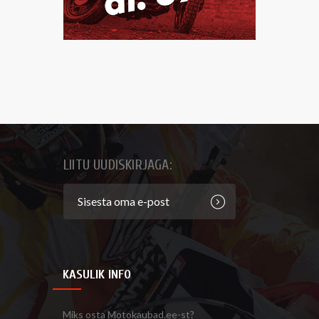
LIITU UUDISKIRJAGA:
KASULIK INFO
Miks osta Motokaubad.ee-st?