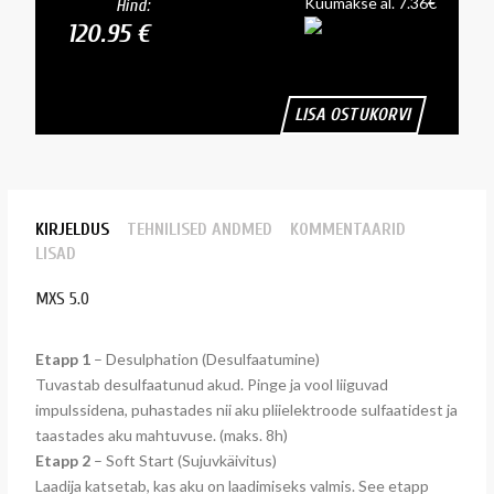
Kuumakse al. 7.36€
Hind:
120.95 €
LISA OSTUKORVI
KIRJELDUS
TEHNILISED ANDMED
KOMMENTAARID
LISAD
MXS 5.0
Etapp 1
– Desulphation (Desulfaatumine)
Tuvastab desulfaatunud akud. Pinge ja vool liiguvad
impulssidena, puhastades nii aku pliielektroode sulfaatidest ja
taastades aku mahtuvuse. (maks. 8h)
Etapp 2
– Soft Start (Sujuvkäivitus)
Laadija katsetab, kas aku on laadimiseks valmis. See etapp