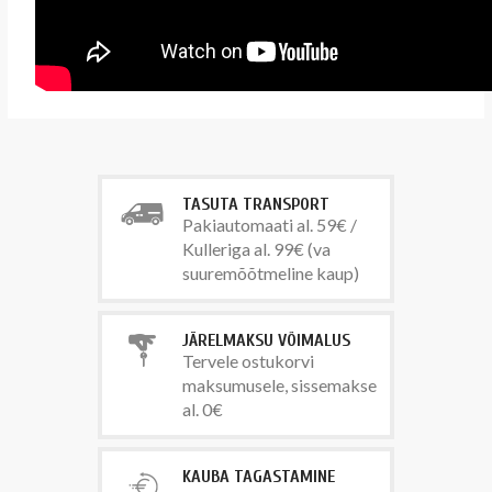
TASUTA TRANSPORT
Pakiautomaati al. 59€ /
Kulleriga al. 99€ (va
suuremõõtmeline kaup)
JÄRELMAKSU VÕIMALUS
Tervele ostukorvi
maksumusele, sissemakse
al. 0€
KAUBA TAGASTAMINE