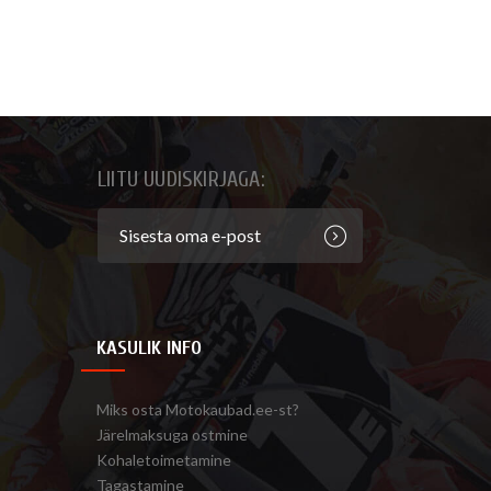
LIITU UUDISKIRJAGA:
KASULIK INFO
Miks osta Motokaubad.ee-st?
Järelmaksuga ostmine
Kohaletoimetamine
Tagastamine